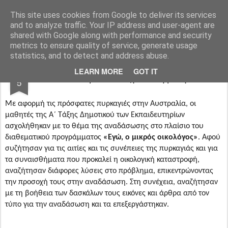
PanJournalists
Ο Δημοσιογραφικός Όμιλος των Εκπαιδευτηρίων Πάνου
This site uses cookies from Google to deliver its services
and to analyze traffic. Your IP address and user-agent are
Αρχική σελίδα
Η ταυτότητά μας
Συνεντεύξεις
shared with Google along with performance and security
metrics to ensure quality of service, generate usage
statistics, and to detect and address abuse.
FEB
LEARN MORE
GOT IT
Οι … πρώτοι δημοσιογράφοι
5
Με αφορμή τις πρόσφατες πυρκαγιές στην Αυστραλία, οι
μαθητές της Α΄ Τάξης Δημοτικού των Εκπαιδευτηρίων
ασχολήθηκαν με το θέμα της αναδάσωσης στο πλαίσιο του
διαθεματικού προγράμματος
«Εγώ, ο μικρός οικολόγος»
. Αφού
συζήτησαν για τις αιτίες και τις συνέπειες της πυρκαγιάς και για
τα συναισθήματα που προκαλεί η οικολογική καταστροφή,
αναζήτησαν διάφορες λύσεις στο πρόβλημα, επικεντρώνοντας
την προσοχή τους στην αναδάσωση. Στη συνέχεια, αναζήτησαν
με τη βοήθεια των δασκάλων τους εικόνες και άρθρα από τον
τύπο για την αναδάσωση και τα επεξεργάστηκαν.